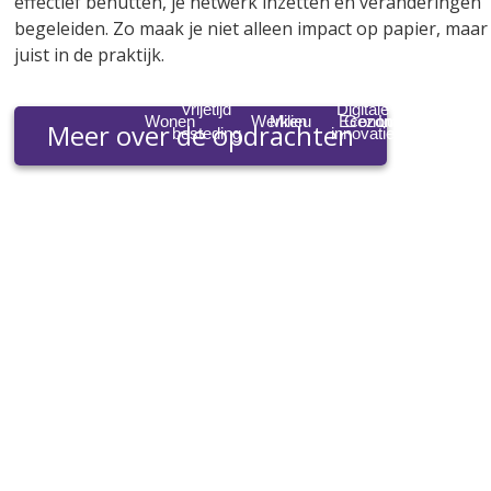
effectief benutten, je netwerk inzetten en veranderingen
begeleiden. Zo maak je niet alleen impact op papier, maar
juist in de praktijk.
Circulaire
Ontwikkelingen
Vrijetijd
Flora
Sociale
Digitale
Energie
Wonen
Werken
Milieu
Ouderenzorg
Werkloosheid
Economie
Gezondheidszorg
Lucht
Veiligheid
Immigr
Meer over de opdrachten
transitie
Economie
en Fauna
besteding
vanuit EU
zorg
innovatie