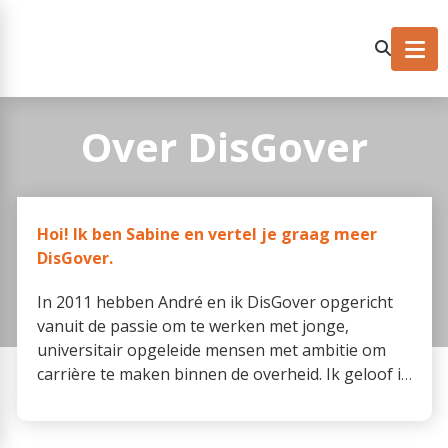
Over DisGover
Hoi! Ik ben Sabine en vertel je graag meer
DisGover.
In 2011 hebben André en ik DisGover opgericht
vanuit de passie om te werken met jonge,
universitair
opgeleide
mensen met ambitie om
carrière te maken binnen de overheid. Ik geloof in
een organisatie waar zo min mogelijk hiërarchie
is en waar trainees mede-verantwoordelijk zijn
voor alles wat in de organisatie gebeurt. Jonge