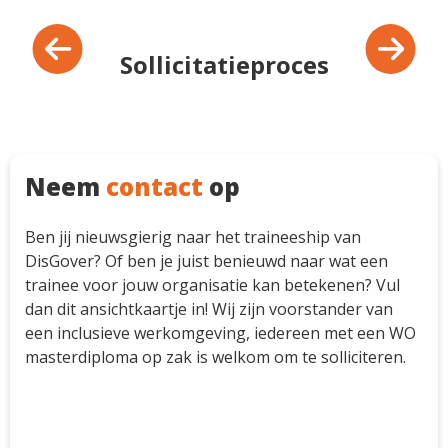
enthousiast je bent over de missie en visie
van DisGover en hoe jij in je professionele
ontwikkeling wilt investeren.
Sollicitatieproces
Neem
contact
op
Ben jij nieuwsgierig naar het traineeship van
DisGover? Of ben je juist benieuwd naar wat een
trainee voor jouw organisatie kan betekenen? Vul
dan dit ansichtkaartje in! Wij zijn voorstander van
een inclusieve werkomgeving, iedereen met een WO
masterdiploma op zak is welkom om te solliciteren.