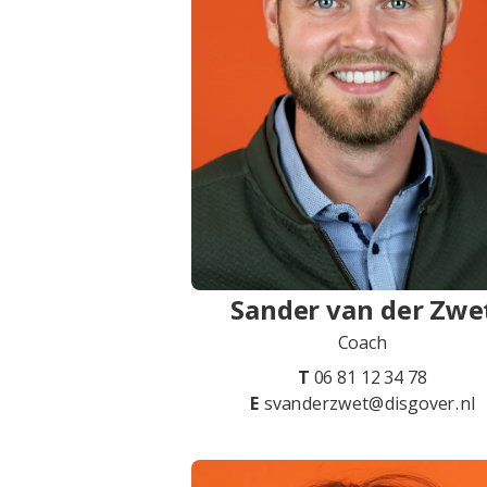
Sander van der Zwe
Coach
T
06 81 12 34 78
E
svanderzwet@disgover.nl