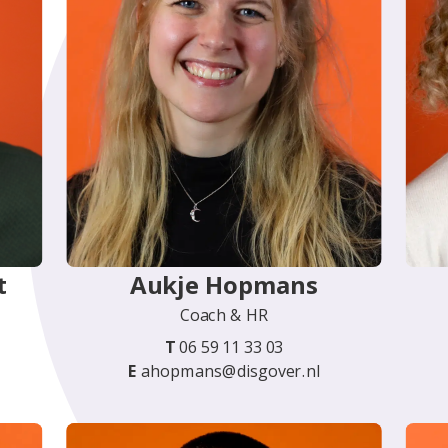
t
Aukje Hopmans
Coach & HR
T
06 59 11 33 03
E
ahopmans@disgover.nl