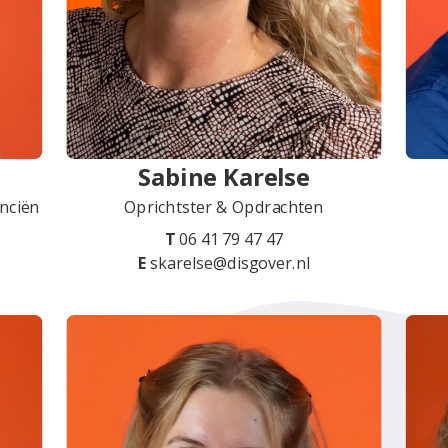
Sabine Karelse
anciën
Oprichtster & Opdrachten
T
06 41 79 47 47
E
skarelse@disgover.nl