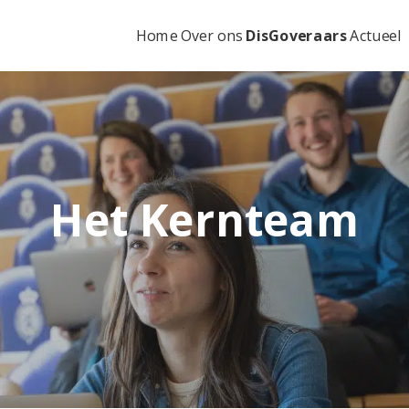
Home
Over ons
DisGoveraars
Actueel
Het Kernteam