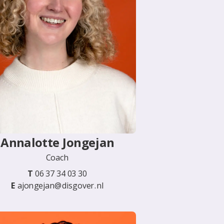
Annalotte Jongejan
Coach
T
06 37 34 03 30
E
ajongejan@disgover.nl