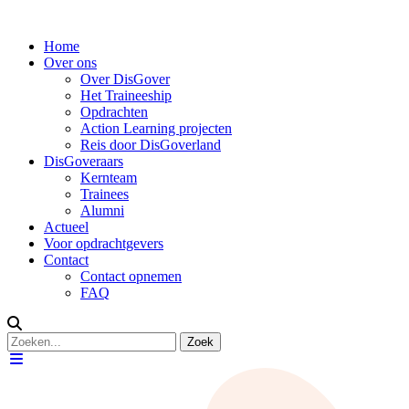
Home
Over ons
Over DisGover
Het Traineeship
Opdrachten
Action Learning projecten
Reis door DisGoverland
DisGoveraars
Kernteam
Trainees
Alumni
Actueel
Voor opdrachtgevers
Contact
Contact opnemen
FAQ