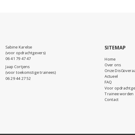
Sabine Karelse
SITEMAP
(voor opdrachtgevers)
06 41 79 47 47
Home
Over ons
Jaap Cortjens
Onze DisGovera
(voor toekomstige trainees)
Actueel
06 29 44 27 52
FAQ
Voor opdrachtge
Trainee worden
Contact