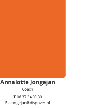
Annalotte Jongejan
Coach
T
06 37 34 03 30
E
ajongejan@disgover.nl