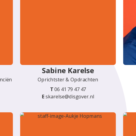
Sabine Karelse
anciën
Oprichtster & Opdrachten
T
06 41 79 47 47
E
skarelse@disgover.nl