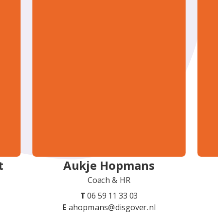
t
Aukje Hopmans
Coach & HR
T
06 59 11 33 03
E
ahopmans@disgover.nl