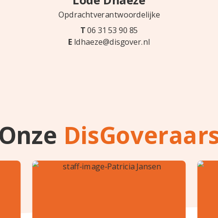
Lode Dhaeze
Opdrachtverantwoordelijke
T
06 31 53 90 85
E
ldhaeze@disgover.nl
Onze
DisGoveraar