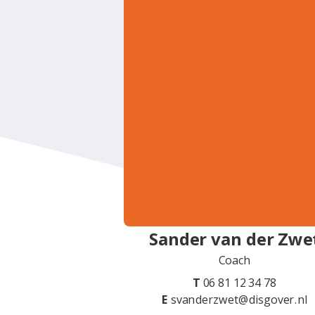
Sander van der Zwe
Coach
T
06 81 12 34 78
E
svanderzwet@disgover.nl