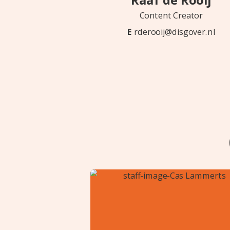
Raaf de Rooij
Content Creator
E
rderooij@disgover.nl