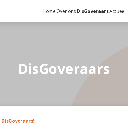
Home
Over ons
DisGoveraars
Actueel
DisGoveraars
 DisGoveraars!