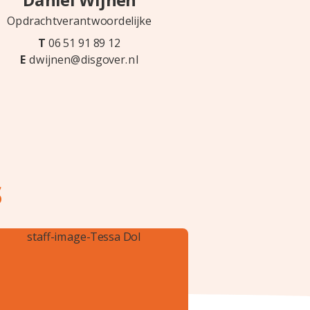
Daniel Wijnen
Opdrachtverantwoordelijke
T
06 51 91 89 12
E
dwijnen@disgover.nl
s