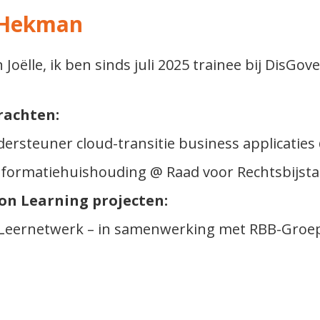
e Hekman
n Joëlle, ik ben sinds juli 2025 trainee bij DisG
rachten:
dersteuner cloud-transitie business applicati
nformatiehuishouding @ Raad voor Rechtsbijst
ion Learning projecten:
Leernetwerk – in samenwerking met RBB-Groe