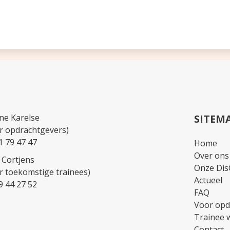
ne Karelse
SITEM
r opdrachtgevers)
1 79 47 47
Home
Over ons
 Cortjens
Onze Dis
r toekomstige trainees)
Actueel
9 44 27 52
FAQ
Voor opd
Trainee 
Contact