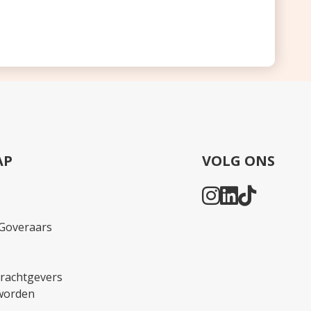
AP
VOLG ONS
Goveraars
rachtgevers
worden