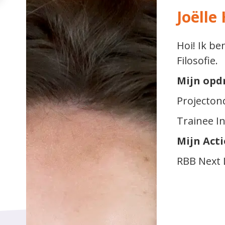
Joëll
Hoi! Ik be
Filosofie.
Mijn opd
Projecton
Trainee I
Mijn Act
RBB Next 