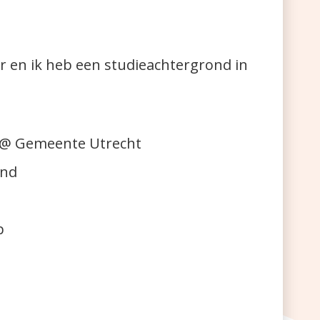
over en ik heb een studieachtergrond in
es @ Gemeente Utrecht
and
p